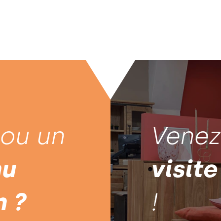
 ou un
Vene
nu
visite
n ?
!