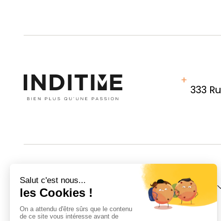
333 R
INDITIME
IMPORT
Notre histoire
Présentation