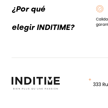
¿Por qué
Calida
garan
elegir INDITIME?
333 R