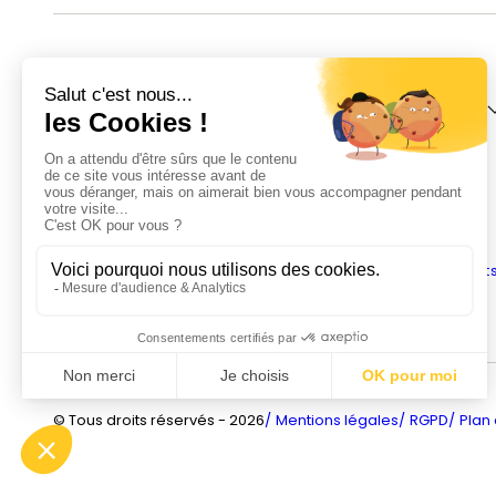
INDITIME
IMPORT
Notre histoire
Présentation
Nos savoir-faire
Nos collections
Nos valeurs
Nos services
L'équipe
Nos engagement
© Tous droits réservés - 2026
Mentions légales
RGPD
Plan 