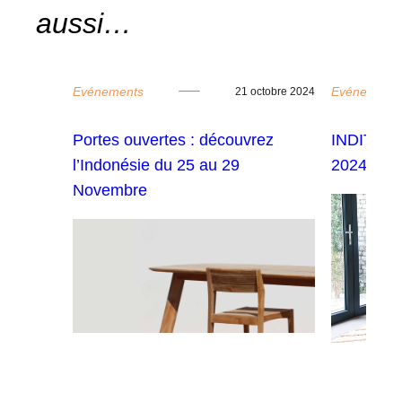
aussi…
Evénements
Evénement
tembre 2023
21 octobre 2024
 07 au
Portes ouvertes : découvrez
INDITIME 
l’Indonésie du 25 au 29
2024 : D
Novembre