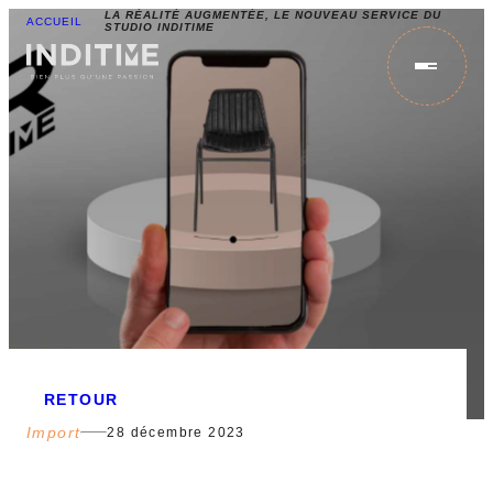
LA RÉALITÉ AUGMENTÉE, LE NOUVEAU SERVICE DU
ACCUEIL
STUDIO INDITIME
IMPORT
CONCEPTION
STOCK
RETOUR
NOS ENGAGEMENTS
Import
28 décembre 2023
ACTUS & ÉVÉNEMENTS