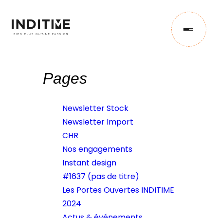
Pages
IMPORT
Newsletter Stock
CONCEPTION
Newsletter Import
CHR
Nos engagements
STOCK
Instant design
#1637 (pas de titre)
NOS ENGAGEMENTS
Les Portes Ouvertes INDITIME
2024
Actus & événements
ACTUS & ÉVÉNEMENTS