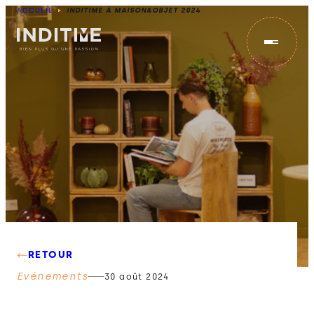
ACCUEIL
INDITIME À MAISON&OBJET 2024
IMPORT
CONCEPTION
STOCK
RETOUR
NOS ENGAGEMENTS
Evénements
30 août 2024
ACTUS & ÉVÉNEMENTS