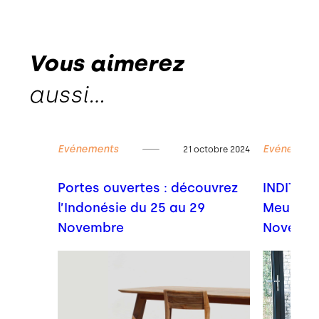
Vous aimerez
aussi…
Evénements
Evénement
embre 2023
21 octobre 2024
du 07
Portes ouvertes : découvrez
INDITIME
l’Indonésie du 25 au 29
Meuble 2
Novembre
Novemb